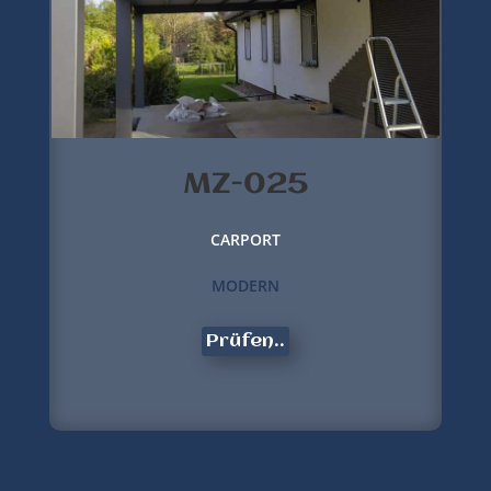
MZ-025
CARPORT
MODERN
Prüfen..