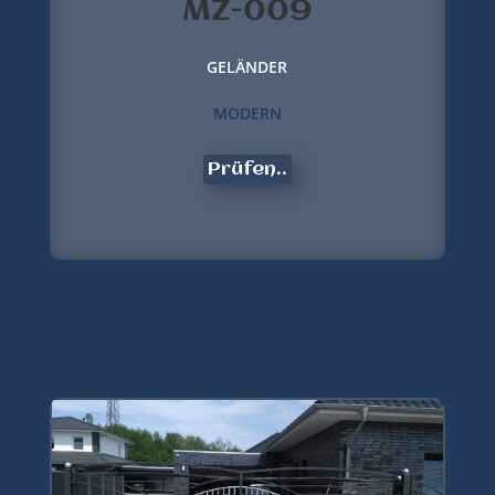
MZ-009
GELÄNDER
MODERN
Prüfen..